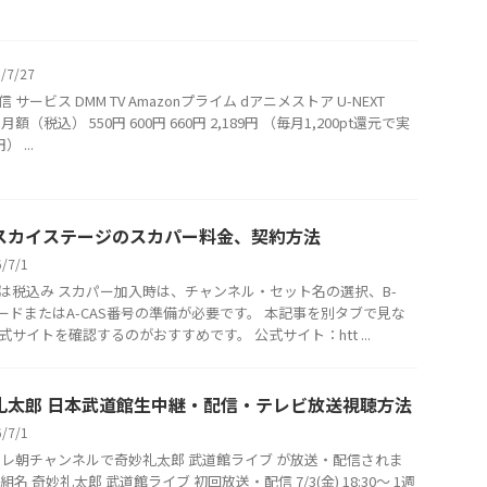
6/7/27
 サービス DMM TV Amazonプライム dアニメストア U-NEXT
ix 月額（税込） 550円 600円 660円 2,189円 （毎月1,200pt還元で実
） ...
スカイステージのスカパー料金、契約方法
6/7/1
は税込み スカパー加入時は、チャンネル・セット名の選択、B-
カードまたはA-CAS番号の準備が必要です。 本記事を別タブで見な
式サイトを確認するのがおすすめです。 公式サイト：htt ...
礼太郎 日本武道館生中継・配信・テレビ放送視聴方法
6/7/1
テレ朝チャンネルで奇妙礼太郎 武道館ライブ が放送・配信されま
組名 奇妙礼太郎 武道館ライブ 初回放送・配信 7/3(金) 18:30～ 1週