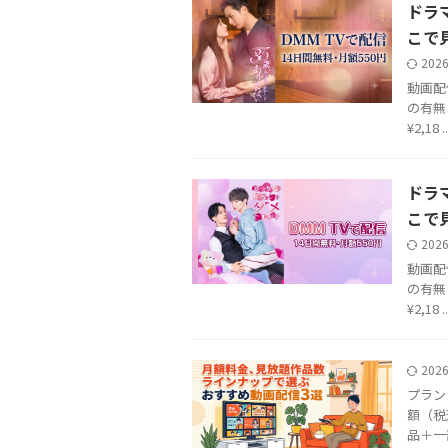
ドラ
こで
202
動画配信 
の有無 
¥2,18 ..
ドラ
こで
202
動画配信 
の有無 
¥2,18 ..
202
プラン 
額（税込
品＋一部