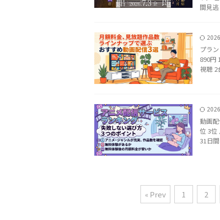
間見逃
202
プラン
890円
視聴 2台
202
動画配信
位 3位
31日間 
« Prev
1
2