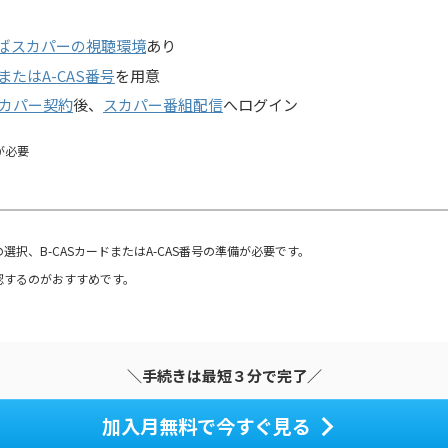
ればスカパーの視聴環境
あり
またはA-CAS番号
を用意
カパー契約
後、
スカパー番組配信
へログイン
号が必要
択、B-CASカードまたはA-CAS番号の準備が必要です。
認するのがおすすめです。
＼手続きは最短３分で完了／
加入月無料で今すぐ見る