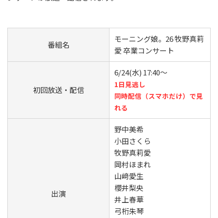
モーニング娘。26 牧野真莉
番組名
愛 卒業コンサート
6/24(水) 17:40～
1日見逃し
初回放送・配信
同時配信（スマホだけ）で見
れる
野中美希
小田さくら
牧野真莉愛
岡村ほまれ
山﨑愛生
櫻井梨央
出演
井上春華
弓桁朱琴